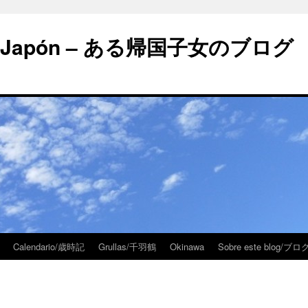
 en Japón – ある帰国子女のブログ
Calendario/歳時記
Grullas/千羽鶴
Okinawa
Sobre este blog/