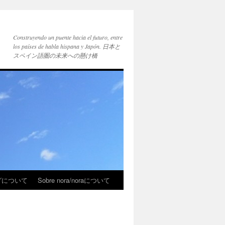
Construyendo un puente hacia el futuro, entre
los países de habla hispana y Japón. 日本と
スペイン語圏の未来への懸け橋
ブログについて
Sobre nora/noraについて