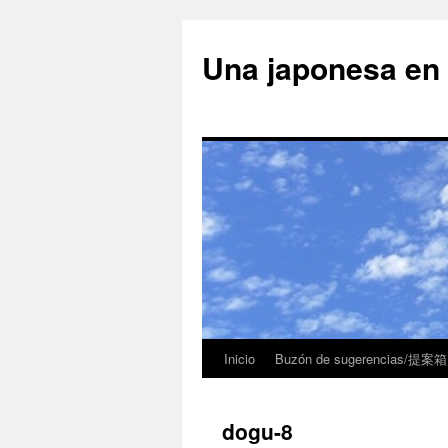
Una japonesa
Inicio
Buzón de sugerencias/提案箱
dogu-8