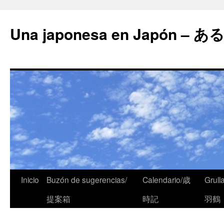
Una japonesa en Japón
Inicio
Buzón de sugerencias/
Calendario/歳
Grull
提案箱
時記
羽鶴