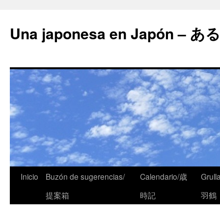
Una japonesa en Japón
Inicio
Buzón de sugerencias/
Calendario/歳
Grull
提案箱
時記
羽鶴