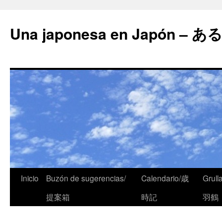
Una japonesa en Japón
Inicio
Buzón de sugerencias/
Calendario/歳
Grull
提案箱
時記
羽鶴