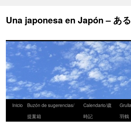
Una japonesa en Japón
Saltar
Inicio
Buzón de sugerencias/
Calendario/歳
Grull
al
提案箱
時記
羽鶴
contenido