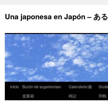
Una japonesa en Japón
Saltar
Inicio
Buzón de sugerencias/
Calendario/歳
Grull
al
提案箱
時記
羽鶴
contenido