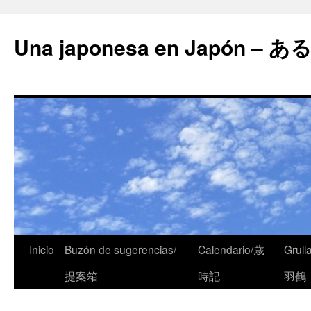
Una japonesa en Japón
Saltar
Inicio
Buzón de sugerencias/
Calendario/歳
Grull
al
提案箱
時記
羽鶴
contenido