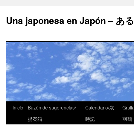
Una japonesa en Japón
Inicio
Buzón de sugerencias/
Calendario/歳
Grull
提案箱
時記
羽鶴