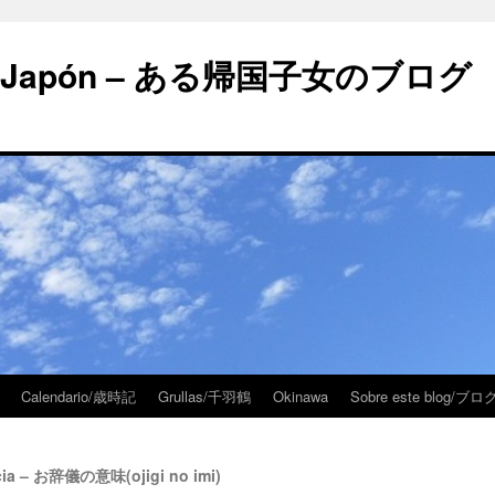
 en Japón – ある帰国子女のブログ
Calendario/歳時記
Grullas/千羽鶴
Okinawa
Sobre este blog/
ncia – お辞儀の意味(ojigi no imi)