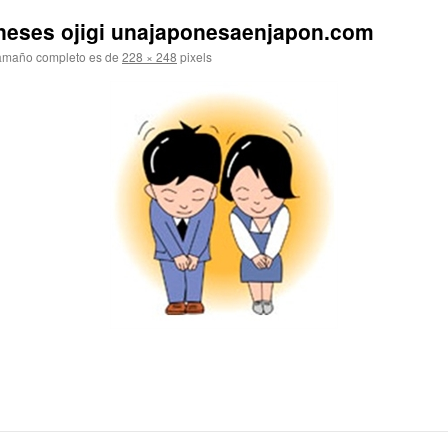
oneses ojigi unajaponesaenjapon.com
amaño completo es de
228 × 248
pixels