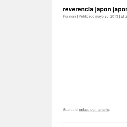
reverencia japon jap
Por
nora
|
Publicado
mayo 26, 2013
|
El t
Guarda el
enlace permanente
.