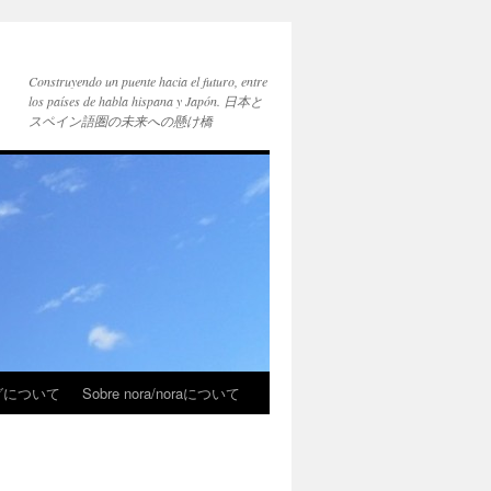
Construyendo un puente hacia el futuro, entre
los países de habla hispana y Japón. 日本と
スペイン語圏の未来への懸け橋
ブログについて
Sobre nora/noraについて