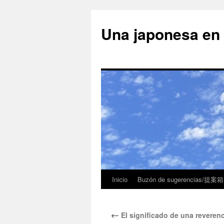
Una japonesa
Inicio
Buzón de sugerencias/提案箱
←
El significado de una revere