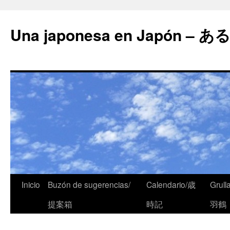
Una japonesa en Japón
Inicio
Buzón de sugerencias/
Calendario/歳
Grull
提案箱
時記
羽鶴