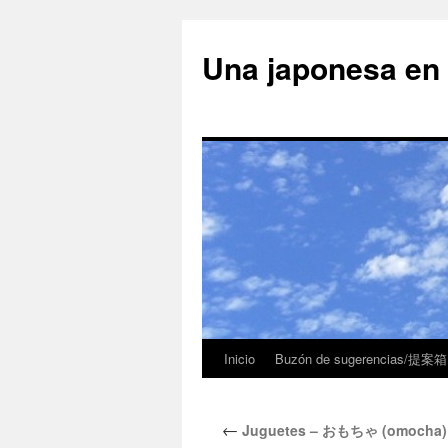
Una japonesa
Inicio
Buzón de sugerencias/提案箱
←
Juguetes – おもちゃ (omocha)