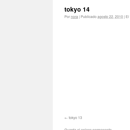
tokyo 14
Por
nora
|
Publicado
agosto 22, 2010
|
El
tokyo 13
Guarda el
enlace permanente
.