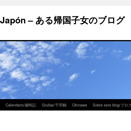
 en Japón – ある帰国子女のブログ
Calendario/歳時記
Grullas/千羽鶴
Okinawa
Sobre este blog/