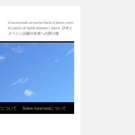
Construyendo un puente hacia el futuro, entre
los países de habla hispana y Japón. 日本と
スペイン語圏の未来への懸け橋
ブログについて
Sobre nora/noraについて