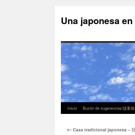
Una japonesa
Inicio
Buzón de sugerencias/提案箱
←
Casa tradicional japonesa 