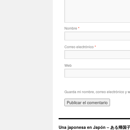
Nombre
*
Correo electrónico
*
Web
Guarda mi nombre, correo electrónico y 
Una japonesa en Japón – ある