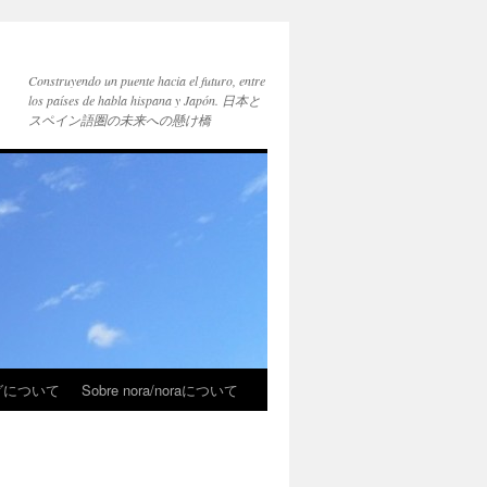
Construyendo un puente hacia el futuro, entre
los países de habla hispana y Japón. 日本と
スペイン語圏の未来への懸け橋
ブログについて
Sobre nora/noraについて