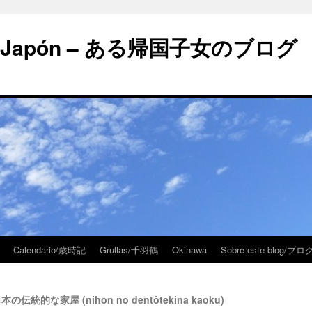
 en Japón – ある帰国子女のブログ
Calendario/歳時記
Grullas/千羽鶴
Okinawa
Sobre este blog/
– 日本の伝統的な家屋 (nihon no dentôtekina kaoku)