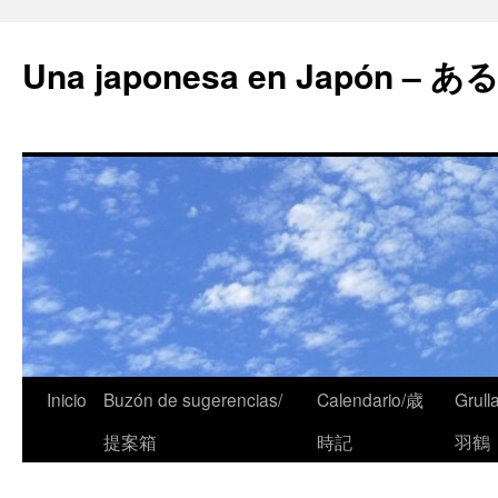
Una japonesa en Japón
Inicio
Buzón de sugerencias/
Calendario/歳
Grull
提案箱
時記
羽鶴