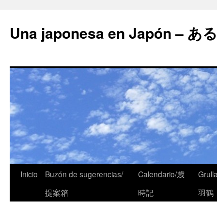
Una japonesa en Japón
Inicio
Buzón de sugerencias/
Calendario/歳
Grull
提案箱
時記
羽鶴