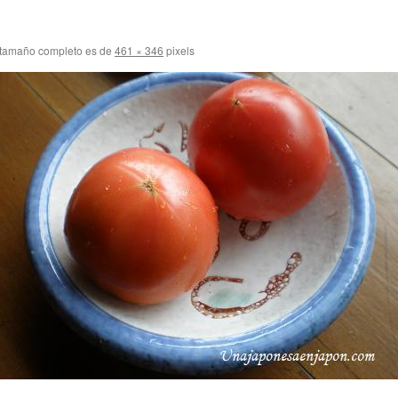
 tamaño completo es de
461 × 346
pixels