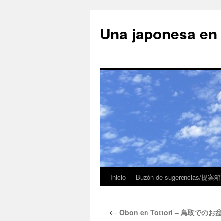
Una japonesa
Inicio
Buzón de sugerencias/提案箱
←
Obon en Tottori – 鳥取でのお盆 (