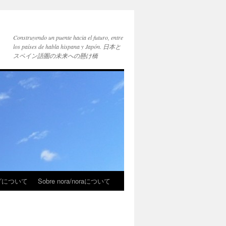
Construyendo un puente hacia el futuro, entre
los países de habla hispana y Japón. 日本と
スペイン語圏の未来への懸け橋
ブログについて
Sobre nora/noraについて