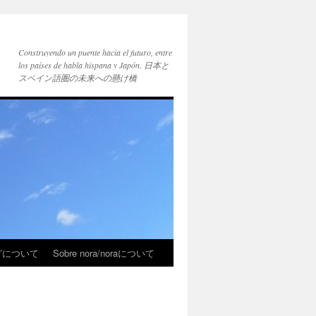
Construyendo un puente hacia el futuro, entre
los países de habla hispana y Japón. 日本と
スペイン語圏の未来への懸け橋
ブログについて
Sobre nora/noraについて