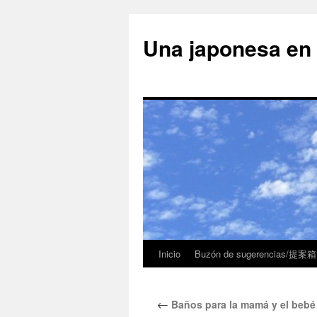
Una japonesa
Inicio
Buzón de sugerencias/提案箱
←
Baños para la mamá y e