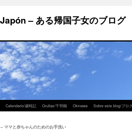
 en Japón – ある帰国子女のブログ
Calendario/歳時記
Grullas/千羽鶴
Okinawa
Sobre este blog/
l bebé – ママと赤ちゃんのためのお手洗い