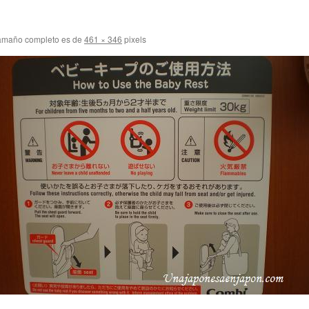
amaño completo es de
461 × 346
pixels