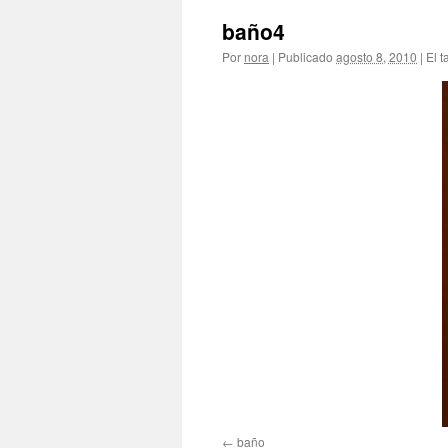
baño4
Por
nora
|
Publicado
agosto 8, 2010
|
El t
baño