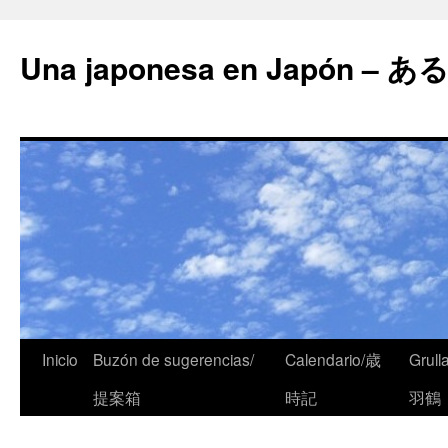
Una japonesa en Japón
Inicio
Buzón de sugerencias/
Calendario/歳
Grull
提案箱
時記
羽鶴