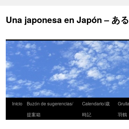
Una japonesa en Japón
Inicio
Buzón de sugerencias/
Calendario/歳
Grull
提案箱
時記
羽鶴