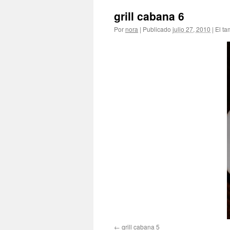
grill cabana 6
Por
nora
|
Publicado
julio 27, 2010
|
El ta
grill cabana 5