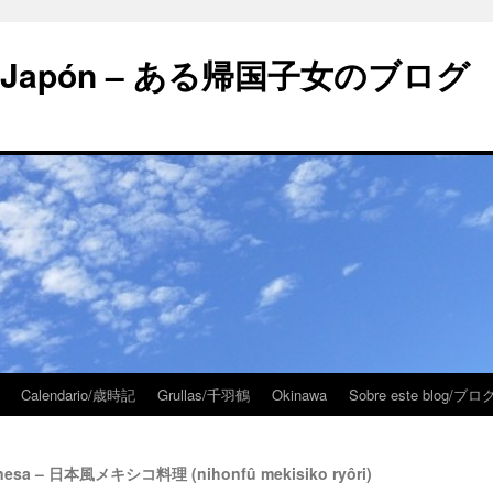
 en Japón – ある帰国子女のブログ
Calendario/歳時記
Grullas/千羽鶴
Okinawa
Sobre este blog/
onesa – 日本風メキシコ料理 (nihonfû mekisiko ryôri)