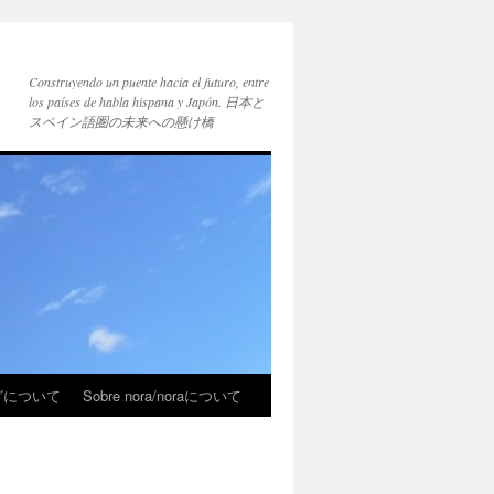
Construyendo un puente hacia el futuro, entre
los países de habla hispana y Japón. 日本と
スペイン語圏の未来への懸け橋
ブログについて
Sobre nora/noraについて