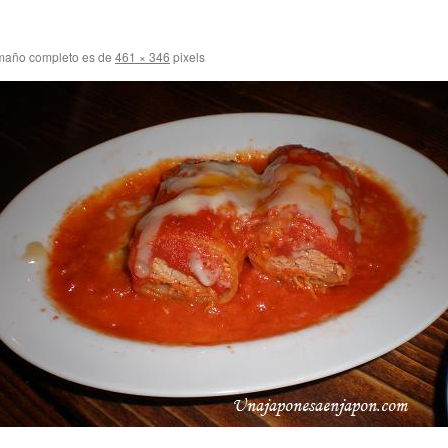
maño completo es de
461 × 346
pixels