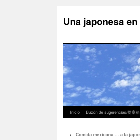
Una japonesa
Inicio
Buzón de sugerencias/提案箱
←
Comida mexicana … a la jap