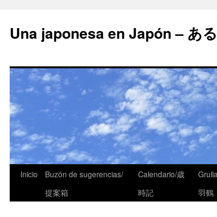
Una japonesa en Japón
Inicio
Buzón de sugerencias/
Calendario/歳
Grull
提案箱
時記
羽鶴