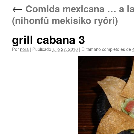
←
Comida mexicana … a
(nihonfû mekisiko ryôri)
grill cabana 3
Por
nora
|
Publicado
julio 27, 2010
|
El tamaño completo es de