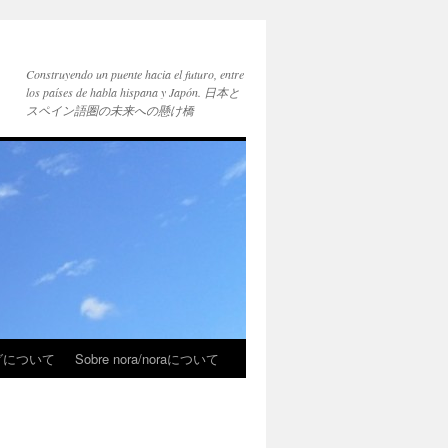
Construyendo un puente hacia el futuro, entre
los países de habla hispana y Japón. 日本と
スペイン語圏の未来への懸け橋
ブログについて
Sobre nora/noraについて