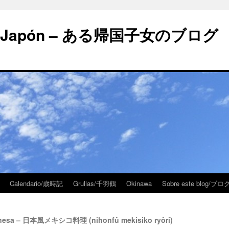
 en Japón – ある帰国子女のブログ
Calendario/歳時記
Grullas/千羽鶴
Okinawa
Sobre este blog/
onesa – 日本風メキシコ料理 (nihonfû mekisiko ryôri)