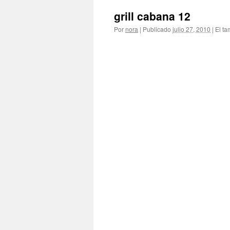
grill cabana 12
Por
nora
|
Publicado
julio 27, 2010
|
El ta