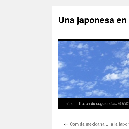
Una japonesa
Inicio
Buzón de sugerencias/提案箱
←
Comida mexicana … a la jap