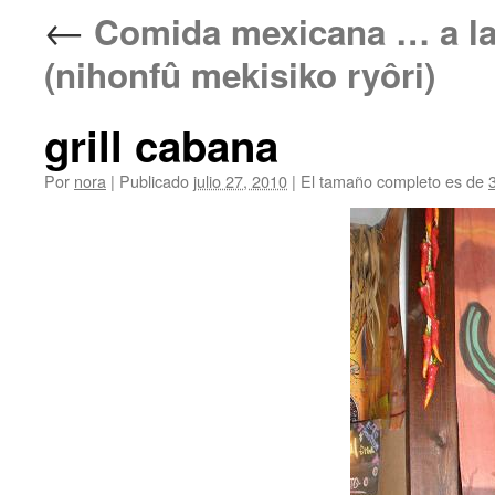
←
Comida mexicana … a
(nihonfû mekisiko ryôri)
grill cabana
Por
nora
|
Publicado
julio 27, 2010
|
El tamaño completo es de