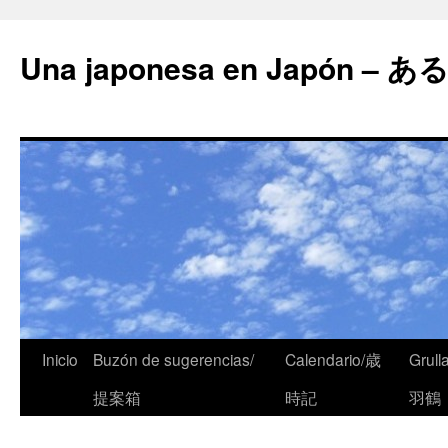
Una japonesa en Japón
Inicio
Buzón de sugerencias/
Calendario/歳
Grull
提案箱
時記
羽鶴