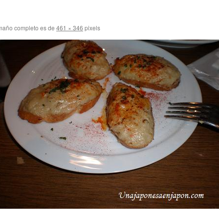
maño completo es de
461 × 346
pixels