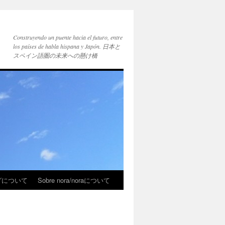
Construyendo un puente hacia el futuro, entre
los países de habla hispana y Japón. 日本と
スペイン語圏の未来への懸け橋
ブログについて
Sobre nora/noraについて