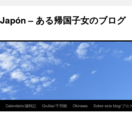
 en Japón – ある帰国子女のブログ
Calendario/歳時記
Grullas/千羽鶴
Okinawa
Sobre este blog/
」