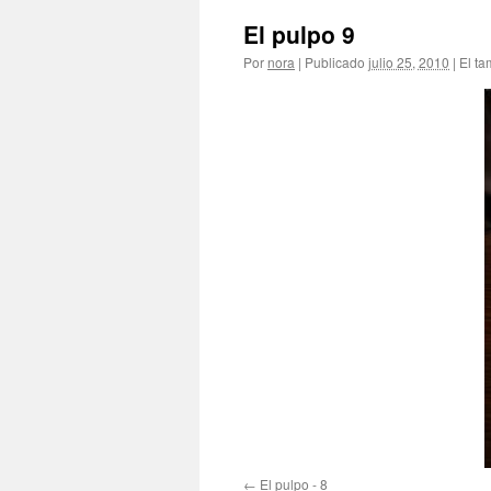
El pulpo 9
Por
nora
|
Publicado
julio 25, 2010
|
El ta
El pulpo - 8