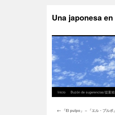
Una japonesa
Inicio
Buzón de sugerencias/提案箱
←
「El pulpo」 – 「エル・プルポ