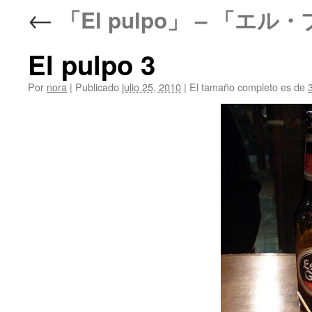
←
「El pulpo」 – 「エル
El pulpo 3
Por
nora
|
Publicado
julio 25, 2010
|
El tamaño completo es de