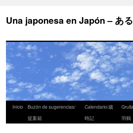
Una japonesa en Japón
Inicio
Buzón de sugerencias/
Calendario/歳
Grull
提案箱
時記
羽鶴