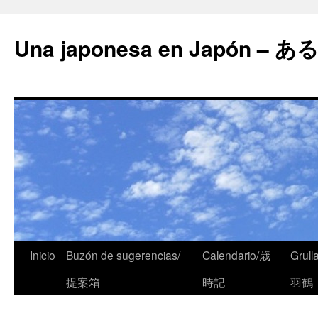
Una japonesa en Japón
Inicio
Buzón de sugerencias/
Calendario/歳
Grull
提案箱
時記
羽鶴