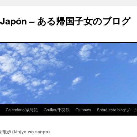
 en Japón – ある帰国子女のブログ
Calendario/歳時記
Grullas/千羽鶴
Okinawa
Sobre este blog/
を散歩 (kinjyo wo sanpo)