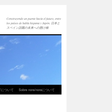
Construyendo un puente hacia el futuro, entre
los países de habla hispana y Japón. 日本と
スペイン語圏の未来への懸け橋
ブログについて
Sobre nora/noraについて