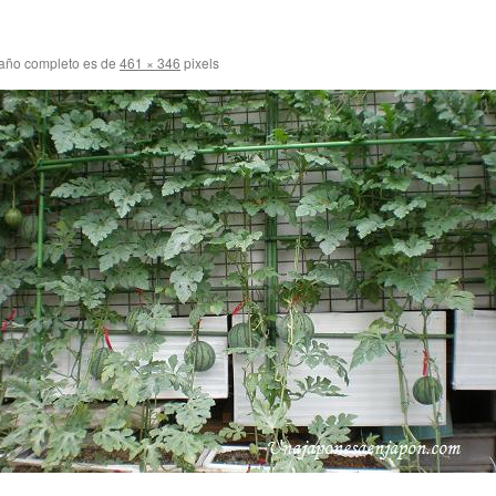
año completo es de
461 × 346
pixels