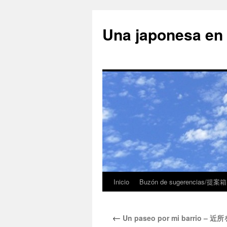
Una japonesa
Inicio
Buzón de sugerencias/提案箱
←
Un paseo por mi barrio – 近所