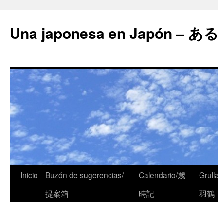
Una japonesa en Japón
Inicio
Buzón de sugerencias/
Calendario/歳
Grull
提案箱
時記
羽鶴