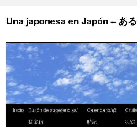
Una japonesa en Japón
Inicio
Buzón de sugerencias/
Calendario/歳
Grull
提案箱
時記
羽鶴