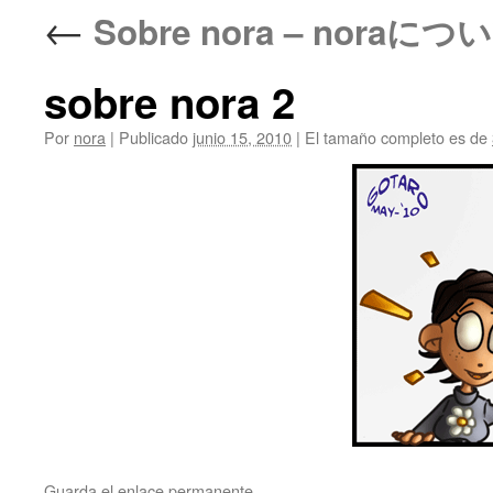
←
Sobre nora – noraについて 
sobre nora 2
Por
nora
|
Publicado
junio 15, 2010
|
El tamaño completo es de
Guarda el
enlace permanente
.