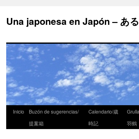
Una japonesa en Japón
Inicio
Buzón de sugerencias/
Calendario/歳
Grull
提案箱
時記
羽鶴