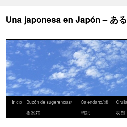
Una japonesa en Japón
Inicio
Buzón de sugerencias/
Calendario/歳
Grull
提案箱
時記
羽鶴