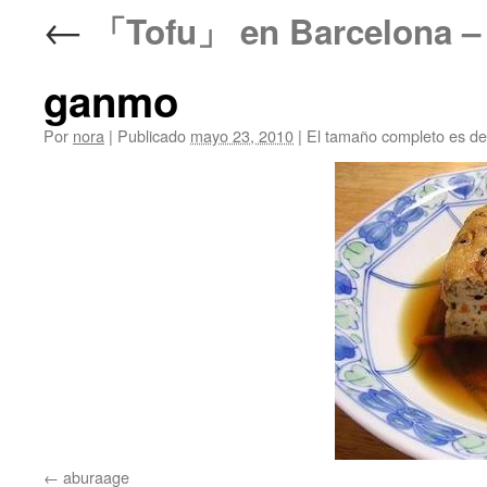
←
「Tofu」 en Barcelon
ganmo
Por
nora
|
Publicado
mayo 23, 2010
|
El tamaño completo es d
aburaage