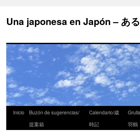
Una japonesa en Japón
Inicio
Buzón de sugerencias/
Calendario/歳
Grull
提案箱
時記
羽鶴