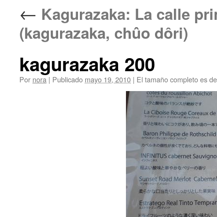
←
Kagurazaka: La calle
(kagurazaka, chûo dôri)
kagurazaka 200
Por
nora
|
Publicado
mayo 19, 2010
|
El tamaño completo es d