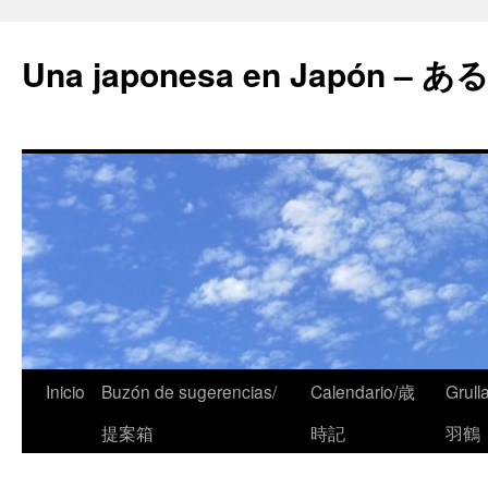
Una japonesa en Japón
Inicio
Buzón de sugerencias/
Calendario/歳
Grull
提案箱
時記
羽鶴