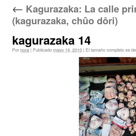
←
Kagurazaka: La calle
(kagurazaka, chûo dôri)
kagurazaka 14
Por
nora
|
Publicado
mayo 19, 2010
|
El tamaño completo es d