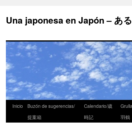
Una japonesa en Japón
Inicio
Buzón de sugerencias/
Calendario/歳
Grull
提案箱
時記
羽鶴