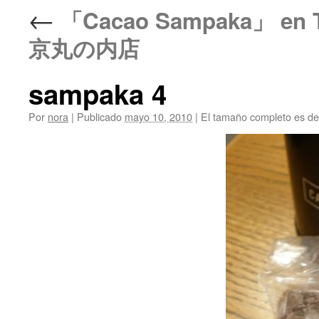
←
「Cacao Sampaka」 
京丸の内店
sampaka 4
Por
nora
|
Publicado
mayo 10, 2010
|
El tamaño completo es d