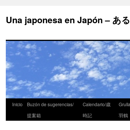
Una japonesa en Japón
Inicio
Buzón de sugerencias/
Calendario/歳
Grull
提案箱
時記
羽鶴