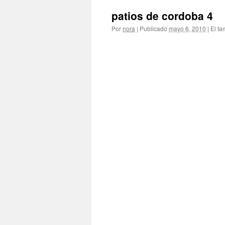
patios de cordoba 4
Por
nora
|
Publicado
mayo 6, 2010
|
El ta