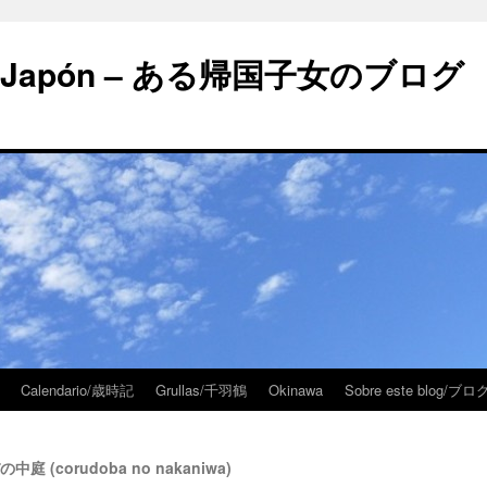
 en Japón – ある帰国子女のブログ
Calendario/歳時記
Grullas/千羽鶴
Okinawa
Sobre este blog/
の中庭 (corudoba no nakaniwa)