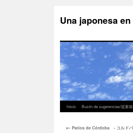
Una japonesa
Inicio
Buzón de sugerencias/提案箱
←
Patios de Córdoba - コルドバ