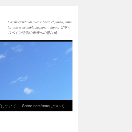
Construyendo un puente hacia el futuro, entre
los países de habla hispana y Japón. 日本と
スペイン語圏の未来への懸け橋
ブログについて
Sobre nora/noraについて