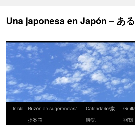
Una japonesa en Japón
Inicio
Buzón de sugerencias/
Calendario/歳
Grull
提案箱
時記
羽鶴