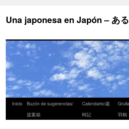
Una japonesa en Japón
Inicio
Buzón de sugerencias/
Calendario/歳
Grull
提案箱
時記
羽鶴