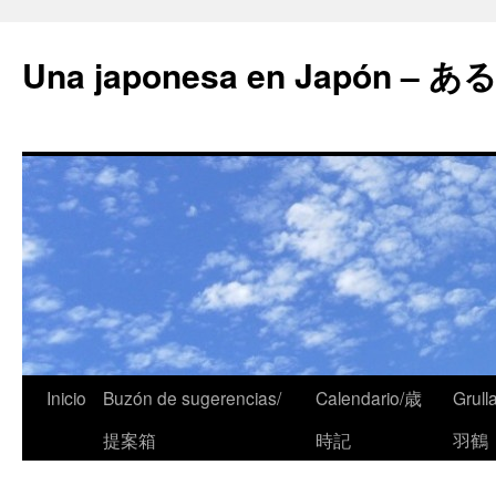
Una japonesa en Japón
Inicio
Buzón de sugerencias/
Calendario/歳
Grull
提案箱
時記
羽鶴