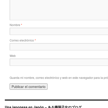
Nombre
*
Correo electrónico
*
Web
Guarda mi nombre, correo electrónico y web en este navegador para la pr
Una japonesa en Japón – ある帰国子女のブログ