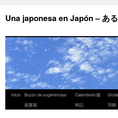
Una japonesa en Japón
Inicio
Buzón de sugerencias/
Calendario/歳
Grull
提案箱
時記
羽鶴