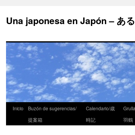
Una japonesa en Japón
Inicio
Buzón de sugerencias/
Calendario/歳
Grull
提案箱
時記
羽鶴