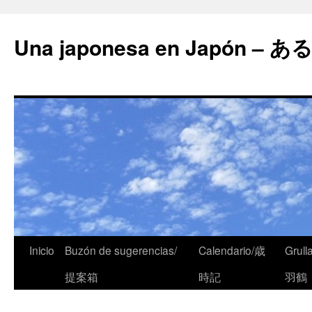
Una japonesa en Japón
Inicio
Buzón de sugerencias/
Calendario/歳
Grull
提案箱
時記
羽鶴