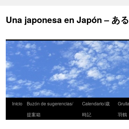
Una japonesa en Japón
Inicio
Buzón de sugerencias/
Calendario/歳
Grull
提案箱
時記
羽鶴