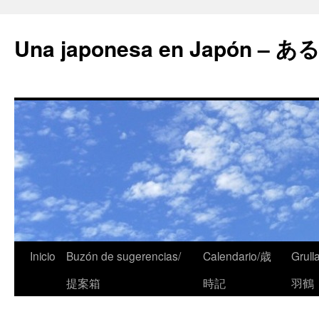
Una japonesa en Japón
Inicio
Buzón de sugerencias/
Calendario/歳
Grull
提案箱
時記
羽鶴