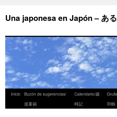
Una japonesa en Japón
Inicio
Buzón de sugerencias/
Calendario/歳
Grull
提案箱
時記
羽鶴