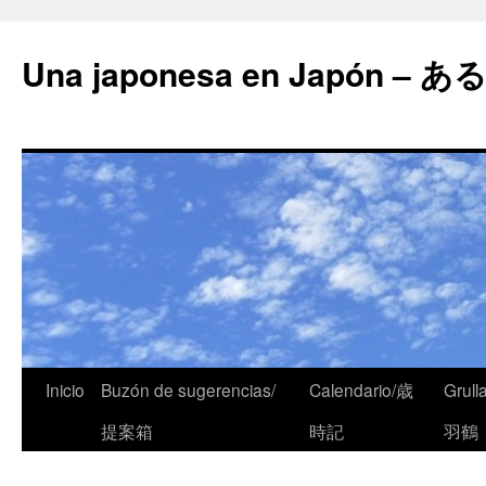
Una japonesa en Japón
Inicio
Buzón de sugerencias/
Calendario/歳
Grull
提案箱
時記
羽鶴