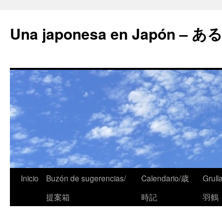
Una japonesa en Japón
Inicio
Buzón de sugerencias/
Calendario/歳
Grull
提案箱
時記
羽鶴