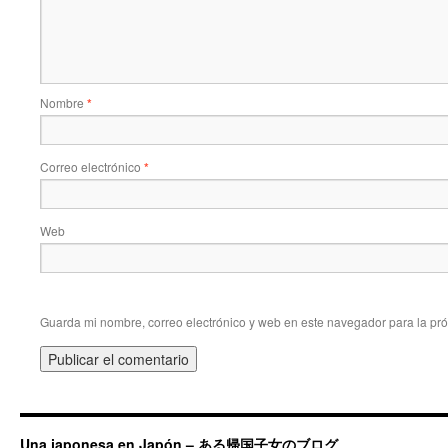
Nombre
*
Correo electrónico
*
Web
Guarda mi nombre, correo electrónico y web en este navegador para la pr
Una japonesa en Japón – ある帰国子女のブログ