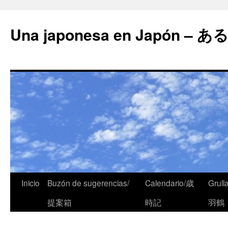
Una japonesa en Japón
Inicio
Buzón de sugerencias/
Calendario/歳
Grull
提案箱
時記
羽鶴