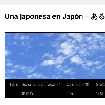
Una japonesa en Japón
Inicio
Buzón de sugerencias/
Calendario/歳
Grull
提案箱
時記
羽鶴