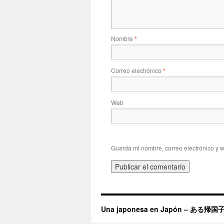
Nombre
*
Correo electrónico
*
Web
Guarda mi nombre, correo electrónico y 
Una japonesa en Japón – ある