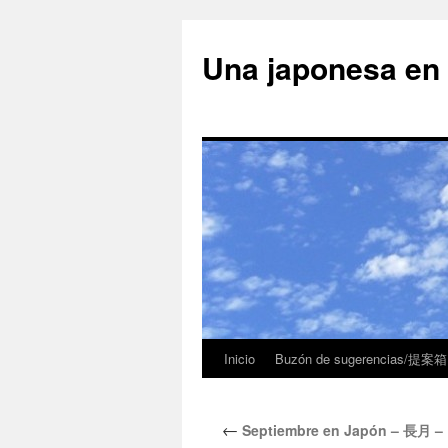
Una japonesa
Inicio
Buzón de sugerencias/提案箱
←
Septiembre en Japón – 長月