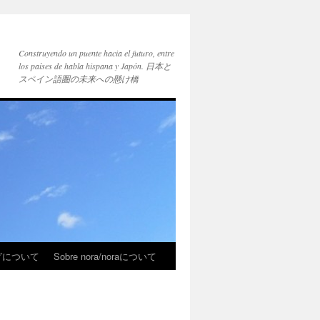
Construyendo un puente hacia el futuro, entre
los países de habla hispana y Japón. 日本と
スペイン語圏の未来への懸け橋
ブログについて
Sobre nora/noraについて