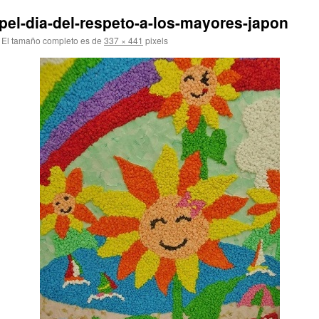
apel-dia-del-respeto-a-los-mayores-japon
El tamaño completo es de
337 × 441
pixels