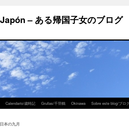
 en Japón – ある帰国子女のブログ
Calendario/歳時記
Grullas/千羽鶴
Okinawa
Sobre este blog/
 – 日本の九月