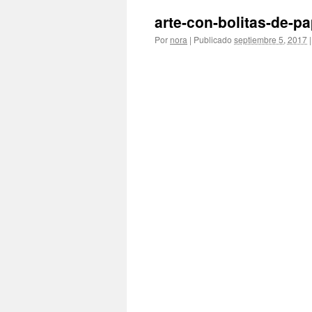
arte-con-bolitas-de-p
Por
nora
|
Publicado
septiembre 5, 2017
|