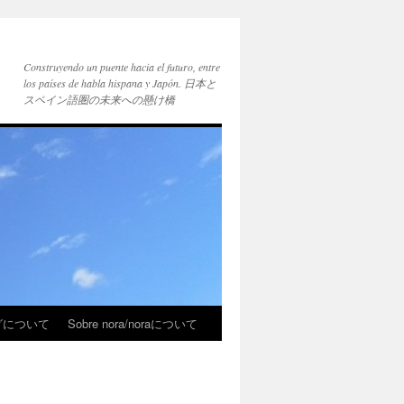
Construyendo un puente hacia el futuro, entre
los países de habla hispana y Japón. 日本と
スペイン語圏の未来への懸け橋
ブログについて
Sobre nora/noraについて