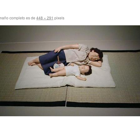
maño completo es de
448 × 291
pixels