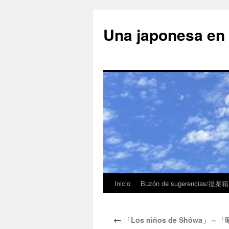
Una japonesa
Inicio
Buzón de sugerencias/提案箱
←
「Los niños de Shôwa」 – 