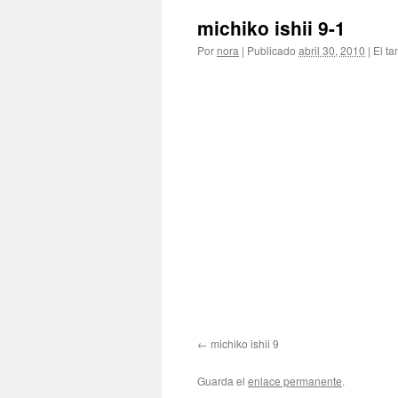
michiko ishii 9-1
Por
nora
|
Publicado
abril 30, 2010
|
El ta
michiko ishii 9
Guarda el
enlace permanente
.