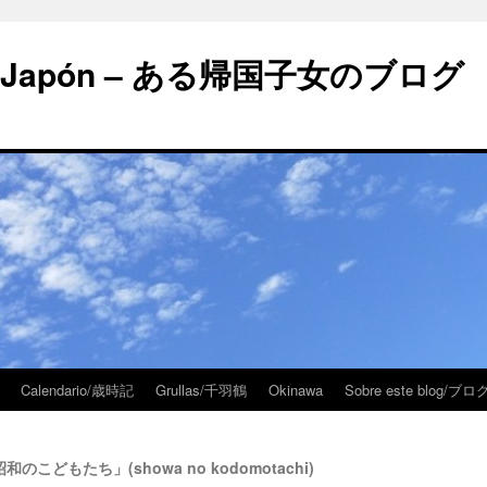
 en Japón – ある帰国子女のブログ
Calendario/歳時記
Grullas/千羽鶴
Okinawa
Sobre este blog/
「昭和のこどもたち」(showa no kodomotachi)